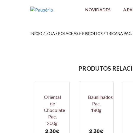
NOVIDADES
A P
INÍCIO
/
LOJA
/
BOLACHAS E BISCOITOS
/ TRICANA PAC.
PRODUTOS RELAC
Oriental
Baunilhados
de
Pac.
Chocolate
180g
Pac.
200g
2,30
€
2,30
€