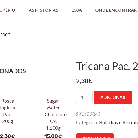
AUPÉRIO
AS HISTÓRIAS
LOJA
ONDE ENCONTRAR
 200G
Tricana Pac. 
IONADOS
2,30
€
Quantidade
ADICIONAR
Rosca
Sugar
de
Inglesa
Wafer
Tricana
Pac.
Chocolate
SKU:
02043
Pac.
200g
Cx.
200g
Categoria:
Bolachas e Biscoit
1.100g
2,30
€
15,00
€